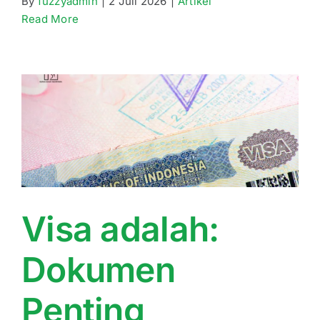
By
fuzzyadmin
|
2 Juli 2026
|
Artikel
Read More
Visa adalah:
Dokumen
Penting