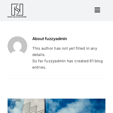
Skip
to
Toggl
content
Navig
Beranda
About
fuzzyadmin
Tentang
This author has not yet filled in any
details.
So far fuzzyadmin has created 61 blog
Harga
entries.
Virtual Offic
Mengapa Ka
Blog