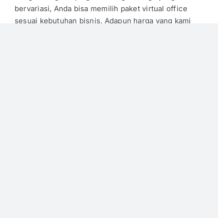
bervariasi, Anda bisa memilih paket virtual office
sesuai kebutuhan bisnis. Adapun harga yang kami
tawarkan, yaitu:
Virtual Office Basic: Rp 1.880.000/tahun
Virtual Office Platinum: Rp 2.500.000/tahun
Virtual Office + PKP: Rp 4.000.000
Virtual Office + PT: Rp 6.980.000
Kami memberikan banyak pilihan paket sewa virtual
office yang bisa Anda sesuaikan dengan lokasi serta
kebutuhan bisnis. Untuk informasi lebih lanjut
seputar
virtual office murah Jakarta Selatan
, hubungi
kami sekarang juga!
Published On: 4 Desember 2025