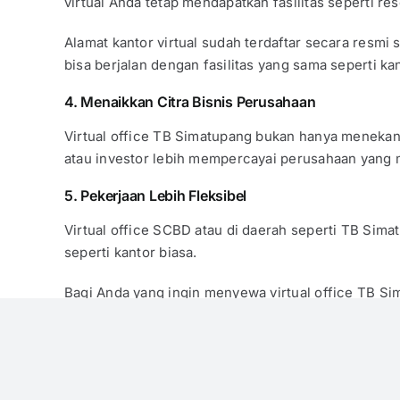
virtual Anda tetap mendapatkan fasilitas seperti r
Alamat kantor virtual sudah terdaftar secara resm
bisa berjalan dengan fasilitas yang sama seperti kan
4. Menaikkan Citra Bisnis Perusahaan
Virtual office TB Simatupang bukan hanya menekan 
atau investor lebih mempercayai perusahaan yang m
5. Pekerjaan Lebih Fleksibel
Virtual office SCBD atau di daerah seperti TB Simat
seperti kantor biasa.
Bagi Anda yang ingin menyewa virtual office TB Si
office murah, fasilitas lengkap, dengan banyak bo
Penutup
Penting bagi pengusaha kecil atau
start up
untuk me