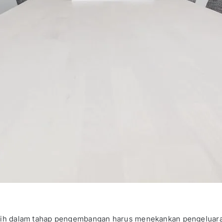
asih dalam tahap pengembangan harus menekankan pengeluaran.