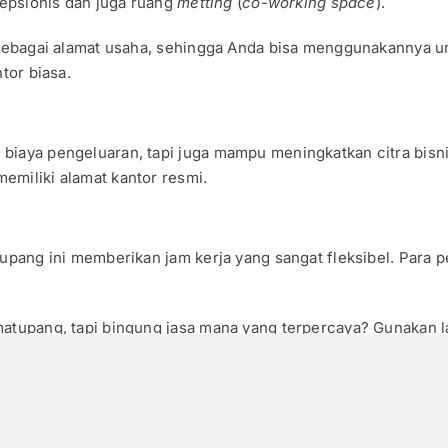
esepsionis dan juga ruang
metting
(
co-working space
).
i sebagai alamat usaha, sehingga Anda bisa menggunakannya u
tor biasa.
biaya pengeluaran, tapi juga mampu meningkatkan citra bisnis
emiliki alamat kantor resmi.
upang ini memberikan jam kerja yang sangat fleksibel. Para p
matupang, tapi bingung jasa mana yang terpercaya? Gunakan 
nus menanti Anda.
nggunakan virtual office TB Simatupang. Selain efektif untuk