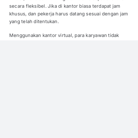
secara fleksibel. Jika di kantor biasa terdapat jam
khusus, dan pekerja harus datang sesuai dengan jam
yang telah ditentukan.
Menggunakan kantor virtual, para karyawan tidak
terikat oleh jam kerja. Pekerjaan bisa dikerjakan di
mana saja asalkan ada koneksi internet yang bagus.
Tapi inilah yang bisa menjadi
kekurangan virtual
office
.
Solusi Sewa Virtual Office
Daerah Kuningan
Menggunakan layanan sewa
virtual office Kuningan
adalah pilihan yang tepat. Untuk mengurusnya, Anda
bisa menggunakan jasa dari
Sewa Virtual Office
jakarta Selatan
. Layanan sewa
virtual office murah
,
dan tentunya mudah.