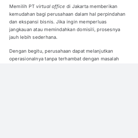
Memilih PT
virtual office
di Jakarta memberikan
kemudahan bagi perusahaan dalam hal perpindahan
dan ekspansi bisnis. Jika ingin memperluas
jangkauan atau memindahkan domisili, prosesnya
jauh lebih sederhana.
Dengan begitu, perusahaan dapat melanjutkan
operasionalnya tanpa terhambat dengan masalah
administrasi. Perusahaan hanya perlu memperbarui
data domisili usaha di sistem OSS saja. Tidak perlu
ribet dengan kontrak sewa kantor fisik dalam jangka
panjang.
Temukan
Virtual Office
Kemang
dengan Harga Terjangkau
Dengan sistem yang fleksibel, pelaku usaha dapat
mencoba
virtual office
Kemang. Solusi cerdas ini