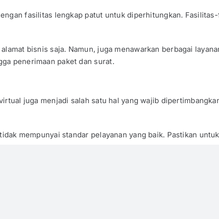
ngan fasilitas lengkap patut untuk diperhitungkan. Fasilitas
n alamat bisnis saja. Namun, juga menawarkan berbagai laya
ngga penerimaan paket dan surat.
virtual juga menjadi salah satu hal yang wajib dipertimbangk
 tidak mempunyai standar pelayanan yang baik. Pastikan untu
engan Layanan yang Terjamin
 bisa segera menghubungi
Sewa Virtual Office Tangerang
tan