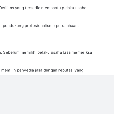
-fasilitas yang tersedia membantu pelaku usaha
nan pendukung profesionalisme perusahaan.
an. Sebelum memilih, pelaku usaha bisa memeriksa
k memilih penyedia jasa dengan reputasi yang
pa perlu berpikir panjang. Dapatkan harga
virtual