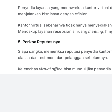
Penyedia layanan yang menawarkan kantor virtual de
menjalankan bisnisnya dengan efisien.
Kantor virtual sebenarnya tidak hanya menyediaka
Mencakup layanan resepsionis, ruang
meeting
, hi
5. Periksa Reputasinya
Siapa sangka, memeriksa reputasi penyedia kantor 
ulasan dan testimoni dari pelanggan sebelumnya.
Kelemahan
virtual office
bisa muncul jika penyedia
sudah terbukti agar bisnis berjalan lebih lancar.
Virtual Office
Gading Serpong d
Butuh
virtual office
Gading Serpong? Pelaku usaha
office
dengan fasilitas layanan unggulan di sini.