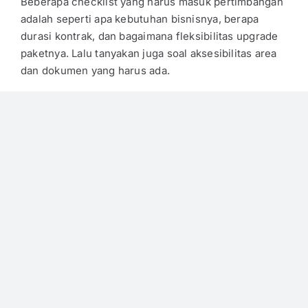
Beberapa checklist yang harus masuk pertimbangan
adalah seperti apa kebutuhan bisnisnya, berapa
durasi kontrak, dan bagaimana fleksibilitas upgrade
paketnya. Lalu tanyakan juga soal aksesibilitas area
dan dokumen yang harus ada.
Semua ini akan terjawab jika langsung memakai
jasa
pembuatan PT dan virtual office
dari
Sewa Office
dari
Ruang Solusi Nusantara
. Proses konsultasi akan
lengkap dan semua sudah transparan sehingga
proses sewanya jauh lebih aman.
Penutup
Proses sewa
virtual office Bintaro Sektor 9
memang
tidak bisa sembarangan. Meski areanya prestisius,
namun jika pemilihan jasa
sewa kantor Bintaro
tidak
maksimal maka pengaruhnya akan langsung pada
bisnis yang berjalan.