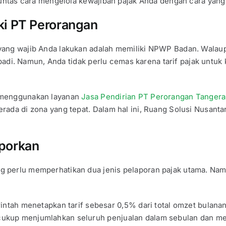
 tuntas cara mengelola kewajiban pajak Anda dengan cara yan
ki PT Perorangan
yang wajib Anda lakukan adalah memiliki NPWP Badan. Walaup
ribadi. Namun, Anda tidak perlu cemas karena tarif pajak untuk
a menggunakan layanan
Jasa Pendirian PT Perorangan Tanger
rada di zona yang tepat. Dalam hal ini, Ruang Solusi Nusan
aporkan
perlu memperhatikan dua jenis pelaporan pajak utama. Namun,
ntah menetapkan tarif sebesar 0,5% dari total omzet bulana
da cukup menjumlahkan seluruh penjualan dalam sebulan dan m