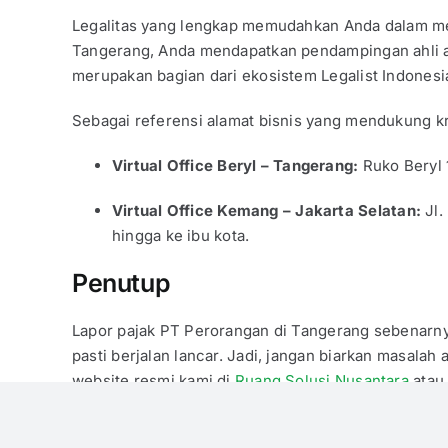
Legalitas yang lengkap memudahkan Anda dalam m
Tangerang, Anda mendapatkan pendampingan ahli a
merupakan bagian dari ekosistem Legalist Indone
Sebagai referensi alamat bisnis yang mendukung kred
Virtual Office Beryl – Tangerang:
Ruko Beryl 
Virtual Office Kemang – Jakarta Selatan:
Jl.
hingga ke ibu kota.
Penutup
Lapor pajak PT Perorangan di Tangerang sebenarnya
pasti berjalan lancar. Jadi, jangan biarkan masala
website resmi kami di
Ruang Solusi Nusantara
atau
Published On: 5 Maret 2026