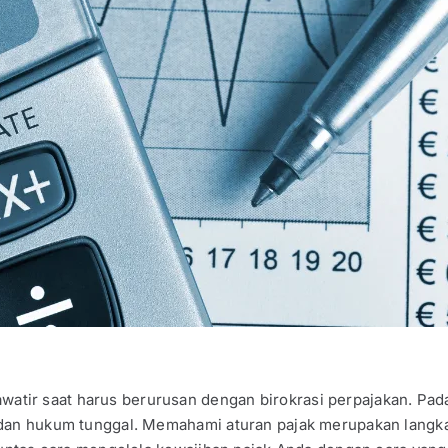
tir saat harus berurusan dengan birokrasi perpajakan. Pada
adan hukum tunggal. Memahami aturan pajak merupakan langka