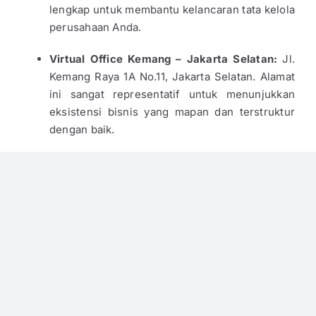
lengkap untuk membantu kelancaran tata kelola
perusahaan Anda.
Virtual Office Kemang – Jakarta Selatan:
Jl.
Kemang Raya 1A No.11, Jakarta Selatan. Alamat
ini sangat representatif untuk menunjukkan
eksistensi bisnis yang mapan dan terstruktur
dengan baik.
Penutup
Kepatuhan terhadap aturan pemisahan jabatan
adalah pondasi utama dalam membangun
perusahaan yang kredibel dan terpercaya. Jadi,
pastikan Anda menyusun struktur organisasi PT
Anda dengan mengikuti ketentuan undang-undang
yang berlaku. Segera kunjungi website resmi kami di
Ruang Solusi Nusantara
atau hubungi kami melalui